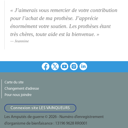
« J’aimerais
vous remercier de votre contribution
pour l’achat de ma prothèse. J’apprécie
énormément votre soutien. Les prothèses étant
très chères, toute aide est
la bienvenue. »
Jeannine
Facebook
X
Youtube
Instagram
LinkedIn
Carte du site
Changement d'adresse
Pour nous joindre
Connexion site LES VAINQUEURS
Les Amputés de guerre © 2026 - Numéro d’enregistrement
d’organisme de bienfaisance :
13196 9628 RR0001