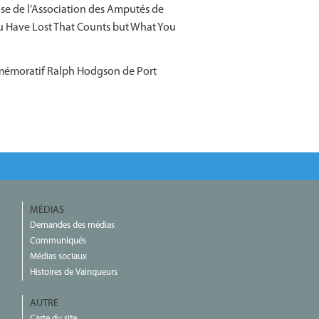
vise de l’Association des Amputés de
You Have Lost That Counts but What You
ommémoratif Ralph Hodgson de Port
MÉDIAS
Demandes des médias
Communiqués
Médias sociaux
Histoires de Vainqueurs
AUTRE
Carte du site