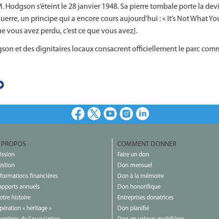
. Hodgson s’éteint le 28 janvier 1948. Sa pierre tombale porte la de
uerre, un principe qui a encore cours aujourd’hui : « It’s Not What 
ue vous avez perdu, c’est ce que vous avez].
gson et des dignitaires locaux consacrent officiellement le parc c
Facebook
X
Youtube
Instagram
LinkedIn
 PROPOS
COMMENT DONNER
ission
Faire un don
estion
Don mensuel
nformations financières
Don à la mémoire
apports annuels
Don honorifique
otre histoire
Entreprises donatrices
pération « héritage »
Don planifié