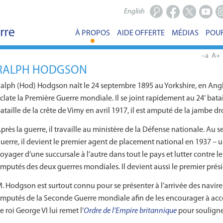
English
Facebook
X
Youtub
In
À PROPOS
AIDE OFFERTE
MÉDIAS
POUR
–a
A+
RALPH HODGSON
alph (Hod) Hodgson naît le 24 septembre 1895 au Yorkshire, en Angle
clate la Première Guerre mondiale. Il se joint rapidement au 24
batai
e
ataille de la crête de Vimy en avril 1917, il est amputé de la jambe 
près la guerre, il travaille au ministère de la Défense nationale. Au 
uerre, il devient le premier agent de placement national en 1937 – 
oyager d’une succursale à l’autre dans tout le pays et lutter contre
mputés des deux guerres mondiales. Il devient aussi le premier prési
. Hodgson est surtout connu pour se présenter à l’arrivée des navires
mputés de la Seconde Guerre mondiale afin de les encourager à acce
e roi George VI lui remet l’
Ordre de l’Empire britannique
pour souligner