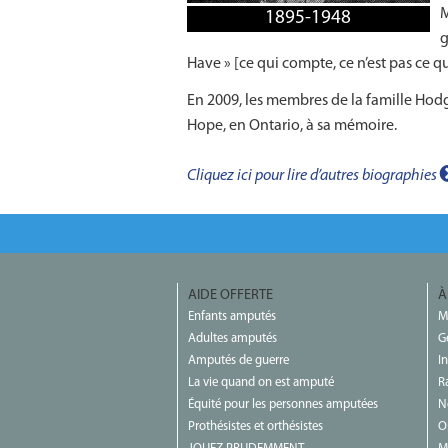
M
1895-1948
g
Have » [ce qui compte, ce n’est pas ce q
En 2009, les membres de la famille Hod
Hope, en Ontario, à sa mémoire.
Cliquez ici pour lire d’autres biographies
AIDE OFFERTE
À
Enfants amputés
M
Adultes amputés
G
Amputés de guerre
I
La vie quand on est amputé
R
Équité pour les personnes amputées
N
Prothésistes et orthésistes
O