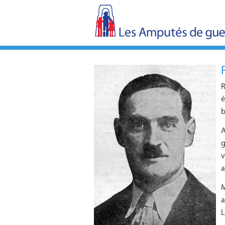
R
é
b
A
g
v
a
M
a
L