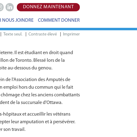
DONNEZ MAINTENANT
e
stagram
LinkedIn
 NOUS JOINDRE
COMMENT DONNER
|
|
|
Imprimer
terre. Il est étudiant en droit quand
llon de Toronto. Blessé lors de la
droite au-dessous du genou.
sein de l’Association des Amputés de
un emploi hors du commun qui le fait
 le chômage chez les anciens combattants
dent de la succursale d’Ottawa.
-hôpitaux et accueillir les vétérans
pter leur amputation et à persévérer.
 son travail.