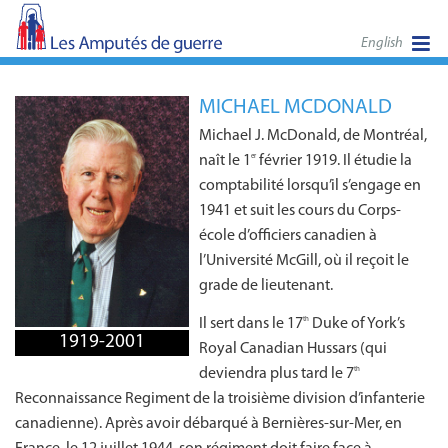
English
MICHAEL MCDONALD
Michael J. McDonald, de Montréal,
naît le 1
février 1919. Il étudie la
er
comptabilité lorsqu’il s’engage en
1941 et suit les cours du Corps-
école d’officiers canadien à
l’Université McGill, où il reçoit le
grade de lieutenant.
Il sert dans le 17
Duke of York’s
th
1919-2001
Royal Canadian Hussars (qui
deviendra plus tard le 7
th
Reconnaissance Regiment de la troisième division d’infanterie
canadienne). Après avoir débarqué à Bernières-sur-Mer, en